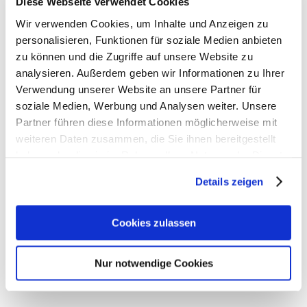
Diese Webseite verwendet Cookies
mit uns Kontakt auf.
Wir verwenden Cookies, um Inhalte und Anzeigen zu
Ansprechpartner / Abteilungsleiter
personalisieren, Funktionen für soziale Medien anbieten
Thomas Schulz
Tel. 0981 / 63747
zu können und die Zugriffe auf unsere Website zu
E-Mail:
thomas.schulz@rainsch.de
analysieren. Außerdem geben wir Informationen zu Ihrer
Verwendung unserer Website an unsere Partner für
soziale Medien, Werbung und Analysen weiter. Unsere
Partner führen diese Informationen möglicherweise mit
weiteren Daten zusammen, die Sie ihnen bereitgestellt
haben oder die sie im Rahmen Ihrer Nutzung der Dienste
gesammelt haben.
Details zeigen
Schnuppergruppe Jugend
Wir wollen für alle Kinder und Jugendliche, die Interesse an Tischtennis
haben, eine Schnuppergruppe anbieten. Alle Informationen hierzu finden
Cookies zulassen
Sie in unserem Flyer.
Freitag, 18:00 - 19:30 Uhr (Turnhalle Schalkhausen)
Jugendgruppe
Nur notwendige Cookies
Unsere Jugendmannschaften trainieren wie folgt:
Montag, 17:00 - 19:15 Uhr (Turnhalle Güllschule)