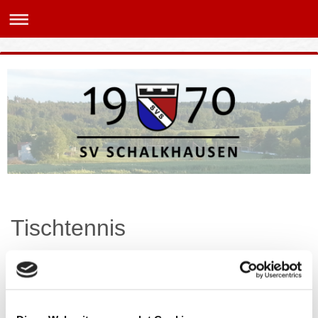
Tischtennis
Seit vielen Jahren ist die Tischtennisabteilung ein fester Bestandteil des
SV Schalkhausen. Wöchentlich trainieren und spielen unsere
Mannschaften in der Schalkhäuser Turnhalle. Neben dem sportlichen
Messen steht jedoch auch die Gemeinschaft und der Spaß im
Vordergrund. Dabei freuen wir uns immer über Neuzugänge. Wenn Sie
Interesse haben -
dann kommen Sie einfach vorbei oder nehmen Sie