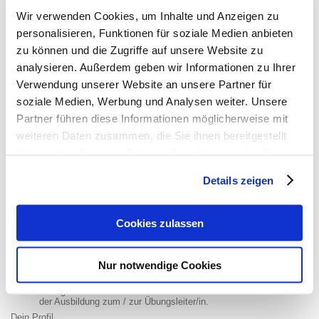
Wir verwenden Cookies, um Inhalte und Anzeigen zu
personalisieren, Funktionen für soziale Medien anbieten
zu können und die Zugriffe auf unsere Website zu
analysieren. Außerdem geben wir Informationen zu Ihrer
Verwendung unserer Website an unsere Partner für
soziale Medien, Werbung und Analysen weiter. Unsere
Partner führen diese Informationen möglicherweise mit
weiteren Daten zusammen, die Sie ihnen bereitgestellt
haben oder die sie im Rahmen Ihrer Nutzung der Dienste
gesammelt haben.
Details zeigen
Übungsleiter/in Kinderturnen
Cookies zulassen
Was wir bieten
Überdurschnittliche Vergütung nach individueller Vereinbarung
Zeitplanung soweit wie möglich flexibel (nach Hallenbelegung)
Nur notwendige Cookies
Tolles Team
Ausbildung in den Grundlagen des Turnens durch unsere
Übungsleiterin. Auf Wunsch übernehmen wir die vollen Kosten
der Ausbildung zum / zur Übungsleiter/in.
Dein Profil