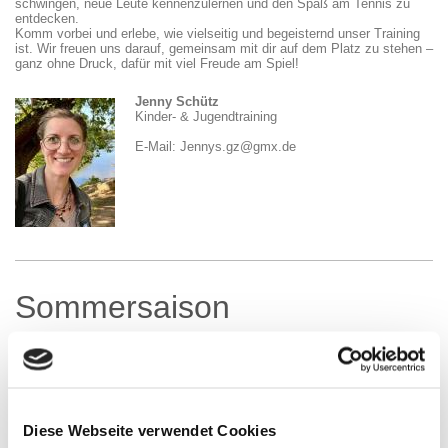
schwingen, neue Leute kennenzulernen und den Spaß am Tennis zu
entdecken.
Komm vorbei und erlebe, wie vielseitig und begeisternd unser Training
ist. Wir freuen uns darauf, gemeinsam mit dir auf dem Platz zu stehen –
ganz ohne Druck, dafür mit viel Freude am Spiel!
Jenny Schütz
Kinder- & Jugendtraining
E-Mail: Jennys.gz@gmx.de
Sommersaison
Damen
Jeden Dienstag von 17:00 - 19:00 Uhr
Ansprechpartnerin:
Marlene West
Diese Webseite verwendet Cookies