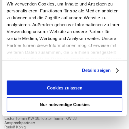
Wir verwenden Cookies, um Inhalte und Anzeigen zu
Herren
personalisieren, Funktionen für soziale Medien anbieten
zu können und die Zugriffe auf unsere Website zu
Jeden Donnerstag von 17:00 - 19:00 Uhr
analysieren. Außerdem geben wir Informationen zu Ihrer
Erstes Training 17.04.2025
Ansprechpartner:
Verwendung unserer Website an unsere Partner für
Jürgen Reichert
soziale Medien, Werbung und Analysen weiter. Unsere
Im Anschluss gemütliche Brotzeit in geselliger Runde im
Tennisheim
Partner führen diese Informationen möglicherweise mit
weiteren Daten zusammen, die Sie ihnen bereitgestellt
Kinder
haben oder die sie im Rahmen Ihrer Nutzung der Dienste
gesammelt haben.
Die Einteilung erfolgt durch die Trainerin und wird jede Saison neu
Details zeigen
angepasst. Es werden mehrere Termine angeboten
Ansprechpartner:
Jenny Schütz (Trainerin)
Lukas Stäudtner (Jugendwart)
Cookies zulassen
Spieltreff mit Betreuung
Nur notwendige Cookies
zweiwöchig Mittwochs von 17:00 - 19:00 Uhr
Erster Termin KW 18, letzter Termin KW 38
Ansprechpartner:
Rudolf König